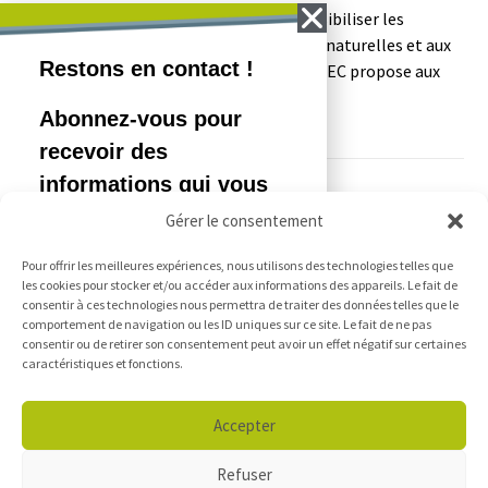
Animations en classe Cycle 2 Afin de sensibiliser les
enfants à la préservation des ressources naturelles et aux
problèmes posés par les déchets, COSEDEC propose aux
écoles différentes animations en…
CONTINUER LA LECTURE
1
2
3
Gérer le consentement
Pour offrir les meilleures expériences, nous utilisons des technologies telles que
les cookies pour stocker et/ou accéder aux informations des appareils. Le fait de
consentir à ces technologies nous permettra de traiter des données telles que le
comportement de navigation ou les ID uniques sur ce site. Le fait de ne pas
consentir ou de retirer son consentement peut avoir un effet négatif sur certaines
caractéristiques et fonctions.
Accepter
Refuser