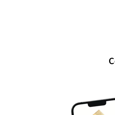
C
Looping