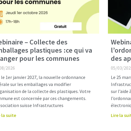
binaire – Collecte des
Webina
ballages plastiques :ce qui va
l’ordo
anger pour les communes
des ap
08/2026
05/03/202
 le 1er janvier 2027, la nouvelle ordonnance
Le 25 mars
érale sur les emballages va modifier
Infrastru
rganisation de la collecte des plastiques. Votre
sur l’aide 
mune est concernée par ces changements.
l’ordonnan
ssociation suisse Infrastructures
électroni
 la suite
Lire la sui