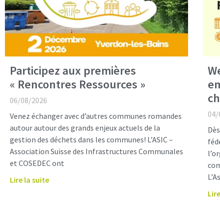
Participez aux premières
We
« Rencontres Ressources »
em
ch
06/08/2026
04/
Venez échanger avec d’autres communes romandes
autour autour des grands enjeux actuels de la
Dès
gestion des déchets dans les communes! L’ASIC –
féd
Association Suisse des Infrastructures Communales
l’o
et COSEDEC ont
com
L’A
Lire la suite
Lire