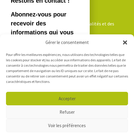
NEWSLETTER
Inscrivez-vous pour recevoir nos actualités et des
informations qui vous intéressent!
Gérer le consentement
Pour offrir les meilleures expériences, nous utilisons des technologies telles que
Je m'inscris
les cookies pour stocker et/ou accéder aux informations des appareils. Le fait de
consentir à ces technologies nous permettra de traiter des données telles que le
comportement de navigation ou les ID uniques sur ce site. Le fait de ne pas
consentir ou de retirer son consentement peut avoir un effet négatif sur certaines
LOGIN
caractéristiques et fonctions.
Accepter
Accès e-mails - Outlook
Refuser
Voir les préférences
Copyright Cosedec 2018-2020