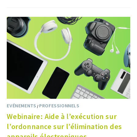
EVÉNEMENTS
PROFESSIONNELS
/
Webinaire: Aide à l’exécution sur
l’ordonnance sur l’élimination des
appareils électroniques