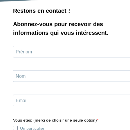
04/08/2
Venez échanger avec d’autres communes romandes autour
autour des grands enjeux actuels de la gestion des déchets dans
Dès le 
les communes! L’ASIC – Association Suisse des Infrastructures
emballa
Communales et COSEDEC ont
plasti
L’Assoc
Lire la suite
Lire la 
Champs Torrens 1
NOU
1400 Yverdon-les-Bains
024 423 44 50
info(at)cosedec.ch
Protec