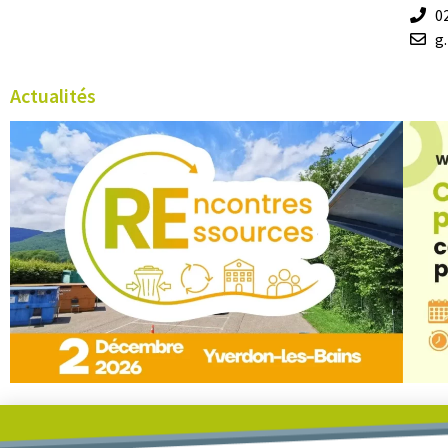
0
g
Actualités
Participez aux premières « Rencontres Ressources »
Webina
06/08/2026
va ch