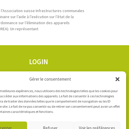
 l’Association suisse Infrastructures communales
aire sur l’aide à l’exécution sur l’état de la
rdonnance sur l’élimination des appareils
OREA). Un représentant
LOGIN
nos
Gérer le consentement
Accès e-mails - Outlook
s qui
s meilleures expériences, nous utilisons des technologies telles que les cookies pour
 accéder aux informations des appareils. Le fait de consentir à ces technologies
a de traiter des données telles que le comportement de navigation ou les ID
e site. Le fait de ne pas consentir ou de retirer son consentement peut avoir un effet
ertaines caractéristiques et fonctions.
cepter
Refuser
Voir les préférences