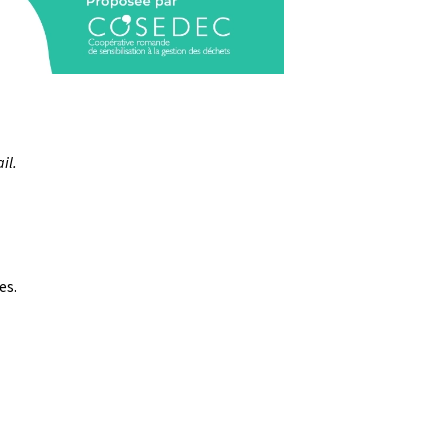
il.
es.