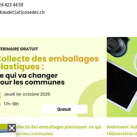
24 423 44 59
.baudet(at)cosedec.ch
ire – Collecte des emballages plastiques :ce qui
Webinaire: Aid
anger pour les communes
l’élimination 