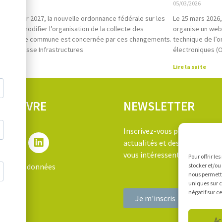
026
05/03/2026
1er janvier 2027, la nouvelle ordonnance fédérale sur les
Le 25 mars 2026,
ges va modifier l’organisation de la collecte des
organise un webin
ques. Votre commune est concernée par ces changements.
technique de l’o
iation suisse Infrastructures
électroniques (
suite
Lire la suite
S SUIVRE
NEWSLETTER
Inscrivez-vous pour recevoir 
actualités et des information
vous intéressent!
Pour offrir le
tion des données
stocker et/ou
nous permettr
uniques sur c
négatif sur c
Je m'inscris
Ac