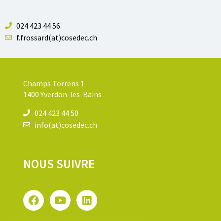
024 423 44 56
f.frossard(at)cosedec.ch
Champs Torrens 1
1400 Yverdon-les-Bains
024 423 44 50
info(at)cosedec.ch
NOUS SUIVRE