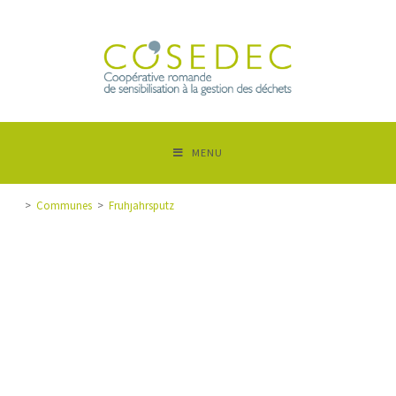
MENU
>
Communes
>
Frühjahrsputz