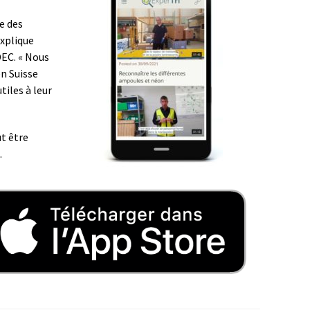
e des
explique
DEC. « Nous
en Suisse
iles à leur
ut être
.