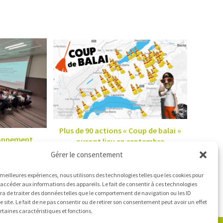
Plus de 90 actions « Coup de balai »
eloppement
auront lieu en septembre
a rencontre
Gérer le consentement
17/08/2021
de l’Office
 civil
s meilleures expériences, nous utilisons des technologies telles que les cookies pour
 accéder aux informations des appareils. Le fait de consentir à ces technologies
a de traiter des données telles que le comportement de navigation ou les ID
e site. Le fait de ne pas consentir ou de retirer son consentement peut avoir un effet
ertaines caractéristiques et fonctions.