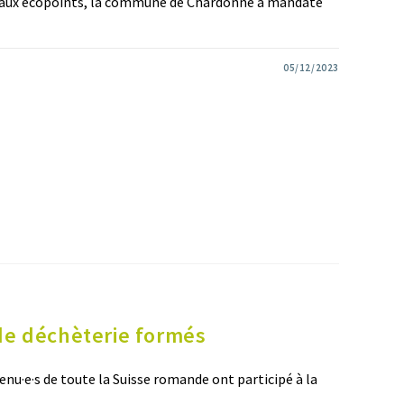
ng aux écopoints, la commune de Chardonne a mandaté
05/12/2023
de déchèterie formés
enu·e·s de toute la Suisse romande ont participé à la