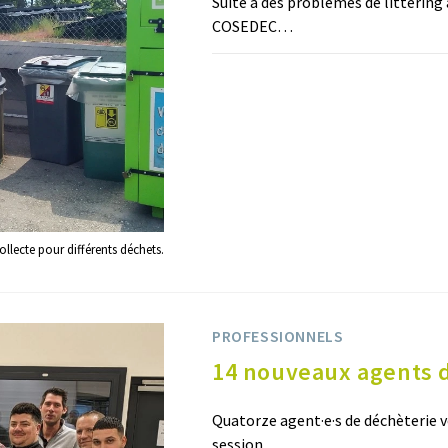
Suite à des problèmes de litteri
COSEDEC…
COMMENTAIRES FERMÉS
llecte pour différents déchets.
PROFESSIONNELS
14 nouveaux agents 
Quatorze agent·e·s de déchèterie v
session…