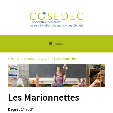
MENU
>
Ecoles
>
Animations cycle 1
>
Les Marionnettes
Les Marionnettes
e
e
Degré :
1
et 2